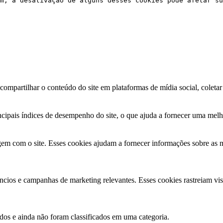
m, a desativação de alguns desses cookies pode afetar su
ompartilhar o conteúdo do site em plataformas de mídia social, coletar 
ncipais índices de desempenho do site, o que ajuda a fornecer uma melho
agem com o site. Esses cookies ajudam a fornecer informações sobre as m
núncios e campanhas de marketing relevantes. Esses cookies rastreiam vi
os ​​e ainda não foram classificados em uma categoria.