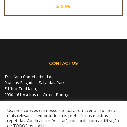
$
8.95
CONTACTOS
Tradifana Confeitaria - Lda.
Rua das Salgadas, Salgadas Park,
Edifício Tradifana,
2050-161 Aveiras de Cima - Portugal
+351 263 489 107
(Chamada para a rede fixa nacional)
Usamos cookies em nosso site para fornecer a experiência
mais relevante, lembrando suas preferências e visitas
geral@tradifana.pt
repetidas. Ao clicar em “Aceitar”, concorda com a utilização
de TODOS os cookies.