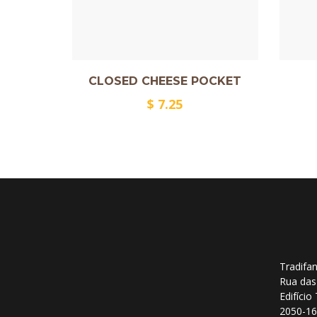
CLOSED CHEESE POCKET
$
7.25
Tradifan
Rua das
Edifício
2050-16