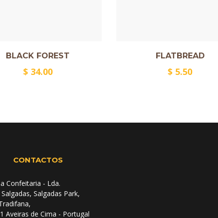
BLACK FOREST
FLATBREAD
$
34.00
$
5.50
CONTACTOS
a Confeitaria - Lda.
 Salgadas, Salgadas Park,
 Tradifana,
1 Aveiras de Cima - Portugal